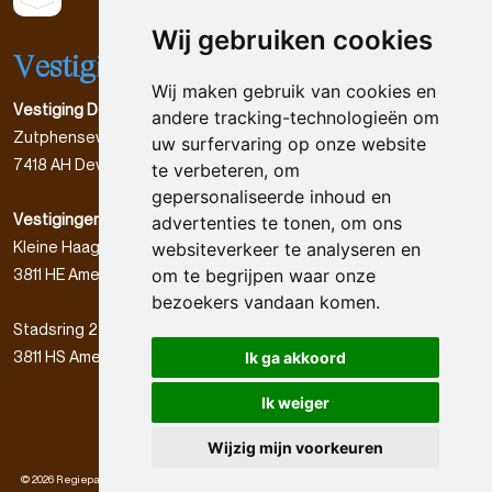
Wij gebruiken cookies
Vestigingen
Wij maken gebruik van cookies en
Vestiging Deventer
andere tracking-technologieën om
Zutphenseweg 55
uw surfervaring op onze website
7418 AH Deventer
te verbeteren, om
gepersonaliseerde inhoud en
Vestigingen Amersfoort
advertenties te tonen, om ons
Kleine Haag 19
websiteverkeer te analyseren en
3811 HE Amersfoort
om te begrijpen waar onze
bezoekers vandaan komen.
Stadsring 236
3811 HS Amersfoort
Ik ga akkoord
Ik weiger
Wijzig mijn voorkeuren
© 2026 Regiepartner VTO3 Academie l Avicenna Academie voor Leiderschap
|
Algemene